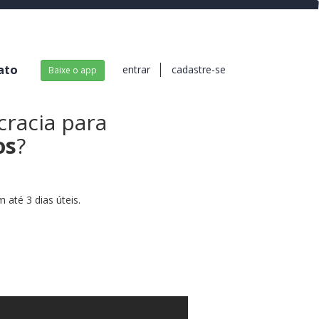
ato
entrar
cadastre-se
Baixe o app
cracia para
os
?
até 3 dias úteis.