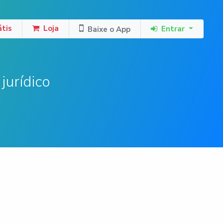
tis
Loja
Entrar
Baixe o App
jurídico