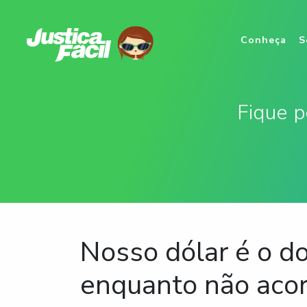
(cu
Conheça
S
Fique p
Nosso dólar é o d
enquanto não aco