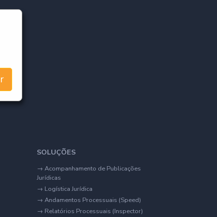
r
SOLUÇÕES
→
Acompanhamento de Publicações
Jurídicas
→
Logística Jurídica
→
Andamentos Processuais (Speed)
→
Relatórios Processuais (Inspector)