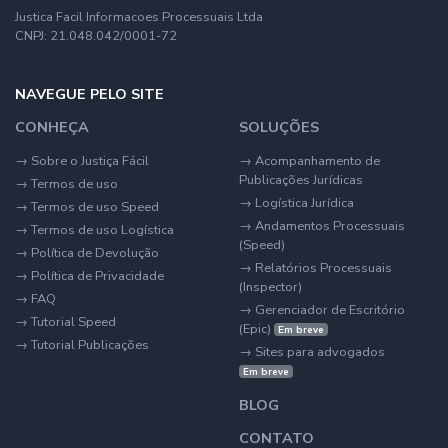
Justica Facil Informacoes Processuais Ltda
CNPJ: 21.048.042/0001-72
NAVEGUE PELO SITE
CONHEÇA
SOLUÇÕES
→
Sobre o Justiça Fácil
→
Acompanhamento de
Publicações Jurídicas
→
Termos de uso
→
Logística Jurídica
→
Termos de uso Speed
→
Andamentos Processuais
→
Termos de uso Logística
(Speed)
→
Política de Devolução
→
Relatórios Processuais
→
Política de Privacidade
(Inspector)
→
FAQ
→
Gerenciador de Escritório
→
Tutorial Speed
(Epic)
Em breve
→
Tutorial Publicações
→
Sites para advogados
Em breve
BLOG
CONTATO